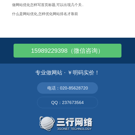
做网站优化怎样写首页标题,可以出现几个关..
什么是网站优化,怎样优化网站排名才靠前
制作一个好的汽配企业网站需要注意哪些地方
广州哪里有帐篷喷画的?在哪个地方有做这个
老外在中国做生意喜欢上哪个平台网站找商家..
15989229398（微信咨询）
网站页面内容需要注意些什么?
网站制作的特色设计要合理
FLASH网页载入速度问题
专业做网站 · ￥明码实价！
网页设计应该要考虑网页的读取速度
网页设计对比图像更具吸引力
电话：020-85628720
网站建设栏目的架构！
QQ：237673564
企业网站的管理后台和网站优化的关系