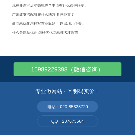
现在开淘宝店能赚钱吗？申请有什么条件限制..
广州致友汽配城在什么地方,具体位置？
做网站优化怎样写首页标题,可以出现几个关..
什么是网站优化,怎样优化网站排名才靠前
制作一个好的汽配企业网站需要注意哪些地方
广州哪里有帐篷喷画的?在哪个地方有做这个
老外在中国做生意喜欢上哪个平台网站找商家..
15989229398（微信咨询）
FLASH网页载入速度问题
网页设计应该要考虑网页的读取速度
网页设计对比图像更具吸引力
专业做网站 · ￥明码实价！
网站建设栏目的架构！
企业网站的管理后台和网站优化的关系
电话：020-85628720
网站建设是企业规划的重点
QQ：237673564
网站建设中发外链你要注意几点?