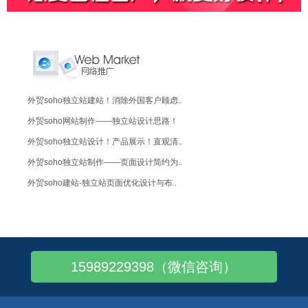
外贸soho独立站建站！消除外国客户顾虑..
外贸soho网站制作——独立站设计思路！
外贸soho独立站设计！产品展示！直观清..
外贸soho独立站制作——页面设计简约为..
外贸soho建站-独立站页面优化设计与布..
外贸soho建站-仪器设备英文独立站！建..
soho英文建站-健身器材外贸独立站制作..
外贸soho英文建站——简洁明了！有吸引..
15989229398（微信咨询）
外贸soho网站设计——界面设计简约!
外贸SOHO如何报价格，怎么核算成本？
SOHO外贸建站——怎么建独立站？