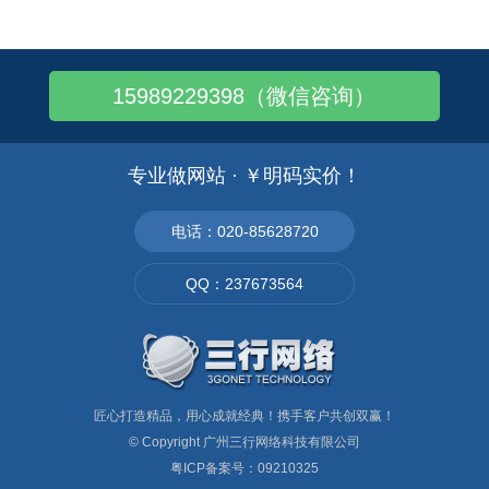
广州致友汽配城在什么地方,具体位置？
b2c购物网站建设 — 企业实行电子商务..
15989229398（微信咨询）
外贸企业网站要更新网页,与时俱进! 让老..
网页色彩搭配——红色，有什么感觉
怎样查看网站关键词优化得好不好?如何验证..
专业做网站 · ￥明码实价！
为什么优化网站要做2-3个月才有排名?缘..
WiFi伴侣查看附近开放的WiFi热点，..
电话：020-85628720
世上最痛苦的事是手机还在，流量没了
QQ：237673564
可口可乐的宣传招式：进行全方位铺点的饱和..
匠心打造精品，用心成就经典！携手客户共创双赢！
© Copyright
广州三行网络科技有限公司
粤ICP备案号：09210325